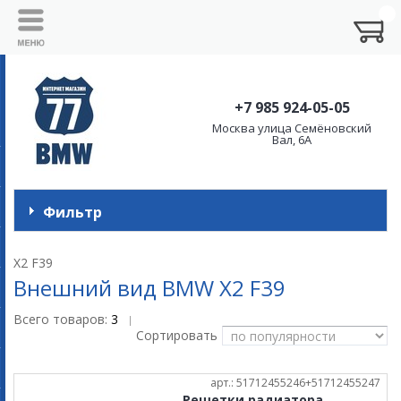
+7 985 924-05-05
Москва улица Семёновский
Вал, 6А
Фильтр
X2 F39
Внешний вид BMW X2 F39
Всего товаров:
3
|
Сортировать
арт.: 51712455246+51712455247
Решетки радиатора