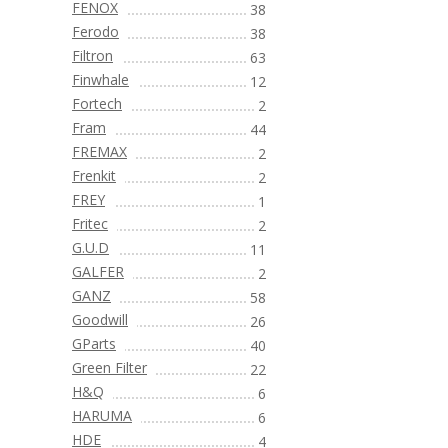
FENOX
38
Ferodo
38
Filtron
63
Finwhale
12
Fortech
2
Fram
44
FREMAX
2
Frenkit
2
FREY
1
Fritec
2
G.U.D
11
GALFER
2
GANZ
58
Goodwill
26
GParts
40
Green Filter
22
H&Q
6
HARUMA
6
HDE
4