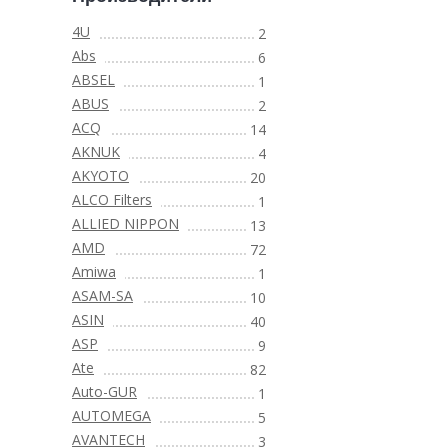
4U
2
Abs
6
ABSEL
1
ABUS
2
ACQ
14
AKNUK
4
AKYOTO
20
ALCO Filters
1
ALLIED NIPPON
13
AMD
72
Amiwa
1
ASAM-SA
10
ASIN
40
ASP
9
Ate
82
Auto-GUR
1
AUTOMEGA
5
AVANTECH
3