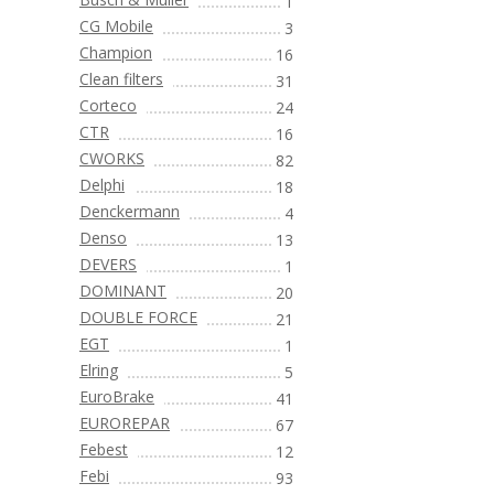
1
CG Mobile
3
Champion
16
Clean filters
31
Corteco
24
CTR
16
CWORKS
82
Delphi
18
Denckermann
4
Denso
13
DEVERS
1
DOMINANT
20
DOUBLE FORCE
21
EGT
1
Elring
5
EuroBrake
41
EUROREPAR
67
Febest
12
Febi
93