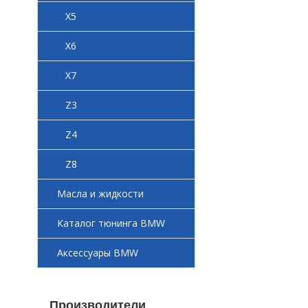
X5
X6
X7
Z3
Z4
Z8
Масла и жидкости
Каталог тюнинга BMW
Аксессуары BMW
Производители