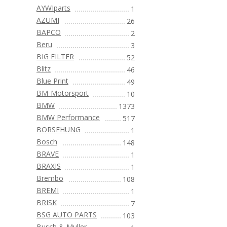
AYWIparts
1
AZUMI
26
BAPCO
2
Beru
3
BIG FILTER
52
Blitz
46
Blue Print
49
BM-Motorsport
10
BMW
1373
BMW Performance
517
BORSEHUNG
1
Bosch
148
BRAVE
1
BRAXIS
1
Brembo
108
BREMI
1
BRISK
7
BSG AUTO PARTS
103
Busch & Muller