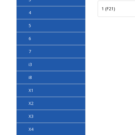
1 (F21)
4
5
6
7
i3
i8
X1
X2
X3
X4