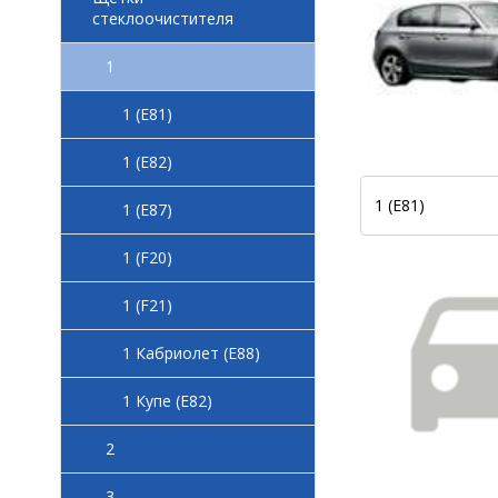
стеклоочистителя
1
1 (E81)
1 (E82)
1 (E81)
1 (E87)
1 (F20)
1 (F21)
1 Кабриолет (E88)
1 Купе (E82)
2
3