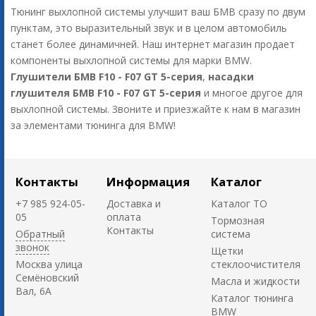
Тюнинг выхлопной системы улучшит ваш БМВ сразу по двум
пунктам, это выразительный звук и в целом автомобиль
станет более динамичней. Наш интернет магазин продает
компоненты выхлопной системы для марки BMW.
Глушители БМВ F10 - F07 GT 5-серия
,
насадки
глушителя БМВ F10 - F07 GT 5-серия
и многое другое для
выхлопной системы. Звоните и приезжайте к нам в магазин
за элементами тюнинга для BMW!
Контакты
Информация
Каталог
+7 985 924-05-
Доставка и
Каталог ТО
05
оплата
Тормозная
Контакты
Обратный
система
звонок
Щетки
Москва улица
стеклоочистителя
Семёновский
Масла и жидкости
Вал, 6А
Каталог тюнинга
BMW