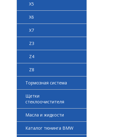
X5
X6
X7
Z3
Z4
Z8
Тормозная система
Щетки
стеклоочистителя
Масла и жидкости
Каталог тюнинга BMW