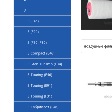
3
3 (E46)
3 (E90)
3 (F30, F80)
воздушные фил
3 Compact (E46)
3 Gran Turismo (F34)
3 Touring (E46)
3 Touring (E91)
3 Touring (F31)
3 Кабриолет (E46)