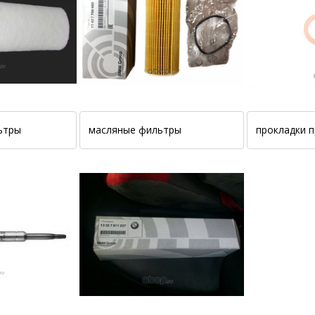
ьтры
масляные фильтры