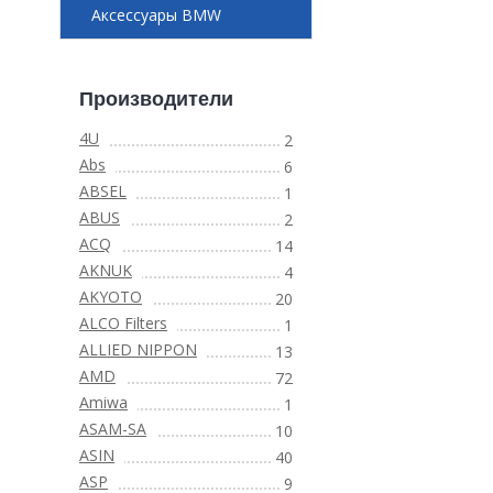
Аксессуары BMW
Производители
4U
2
Abs
6
ABSEL
1
ABUS
2
ACQ
14
AKNUK
4
AKYOTO
20
ALCO Filters
1
ALLIED NIPPON
13
AMD
72
Amiwa
1
ASAM-SA
10
ASIN
40
ASP
9