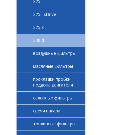
325 i
325 i xDrive
325 xi
330 d
воздушные фильтры
масляные фильтры
прокладки пробки
поддона двигателя
салонные фильтры
свечи накала
топливные фильтры