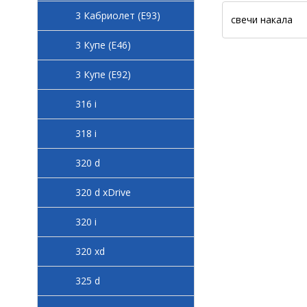
3 Кабриолет (E93)
свечи накала
3 Купе (E46)
3 Купе (E92)
316 i
318 i
320 d
320 d xDrive
320 i
320 xd
325 d