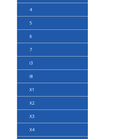
4
5
6
7
i3
i8
X1
X2
X3
X4